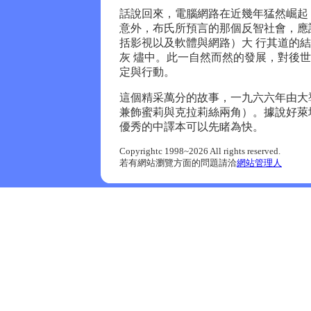
話說回來，電腦網路在近幾年猛然崛起
意外，布氏所預言的那個反智社會，應
括影視以及軟體與網路）大 行其道的
灰 燼中。此一自然而然的發展，對後
定與行動。
這個精采萬分的故事，一九六六年由大
兼飾蜜莉與克拉莉絲兩角）。據說好萊
優秀的中譯本可以先睹為快。
Copyrightc 1998~2026 All rights reserved.
若有網站瀏覽方面的問題請洽
網站管理人