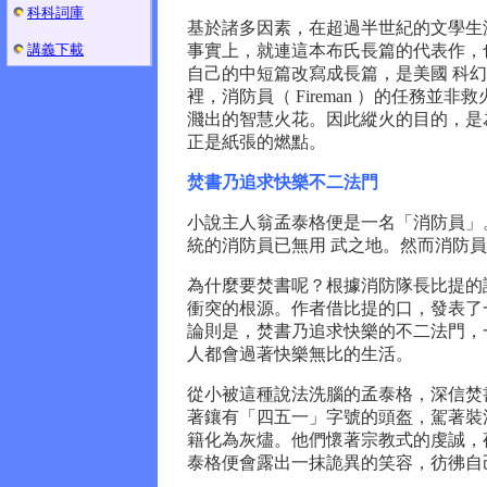
科科詞庫
基於諸多因素，在超過半世紀的文學生
講義下載
事實上，就連這本布氏長篇的代表作，
自己的中短篇改寫成長篇，是美國 科
裡，消防員（ Fireman ）的任務
濺出的智慧火花。因此縱火的目的，是
正是紙張的燃點。
焚書乃追求快樂不二法門
小說主人翁孟泰格便是一名「消防員」
統的消防員已無用 武之地。然而消防
為什麼要焚書呢？根據消防隊長比提的
衝突的根源。作者借比提的口，發表了
論則是，焚書乃追求快樂的不二法門，
人都會過著快樂無比的生活。
從小被這種說法洗腦的孟泰格，深信焚
著鑲有「四五一」字號的頭盔，駕著裝
籍化為灰燼。他們懷著宗教式的虔誠，
泰格便會露出一抹詭異的笑容，彷彿自