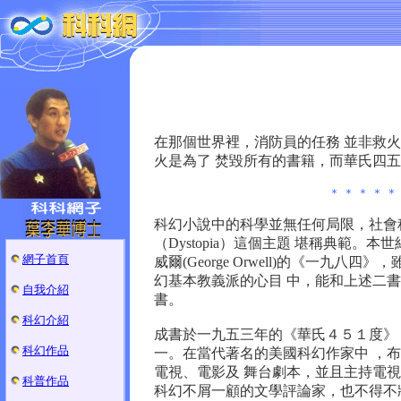
在那個世界裡，消防員的任務 並非救
火是為了 焚毀所有的書籍，而華氏四
＊ ＊ ＊ ＊ ＊ 
科幻小說中的科學並無任何局限，社會
（Dystopia）這個主題 堪稱典範。本世
網子首頁
威爾(George Orwell)的《一
幻基本教義派的心目 中，能和上述二
自我介紹
書。
科幻介紹
成書於一九五三年的《華氏４５１度》，是雷‧
科幻作品
一。在當代著名的美國科幻作家中 ，
電視、電影及 舞台劇本，並且主持電
科普作品
科幻不屑一顧的文學評論家，也不得不