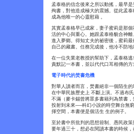
孟泰格的信念後來之所以動搖，最早是
殉書，對他造成極大的震撼。從此孟泰
成為他唯一的心靈慰藉 。
其實孟泰格早已成家，妻子蜜莉是那個
活的中心與重心。她跟孟泰格貌合神離
進入夢鄉。得知丈夫的祕密後，蜜莉最
自己的藏書。任務完成後，他冷不防地
在一位失業老教授的幫助下，孟泰格逃
責默記一本書，並以代代口耳相傳的方
電子時代的焚書危機
對華人讀者而言，焚書絕非一個陌生的
在中華民族歷史上 不斷上演。不過布
不滿（麥卡錫曾將眾多書籍列為禁書，
投射到未來──科幻小說的時空舞台無
揮空間，本書便是個活生 生的例子。
至於書中所批判的思想箝制、愚民政策
要年過三十，想必在閱讀本書的時候，