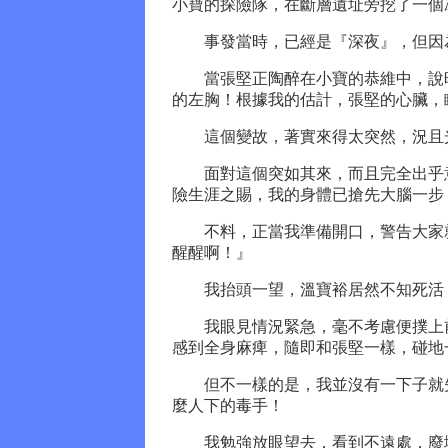
小寶的探險隊，在斷層遺址旁挖了一個
事發當時，已經是『深夜』，但因為
當張堅正陶醉在小寶的恭維中，說時
的左胸！根據我的估計，張堅的心臟，
這個變故，著實來得太突然，況且光
面對這個突如其來，而且完全出乎意
險生涯之賜，我的身體已搶先大腦一步
不料，正當我準備開口，警告大家就
醒醒啊！』
我抬頭一望，溫寶裕居然不知死活，
我眼見情況緊急，毫不考慮便撲上前
感到全身麻痺，隨即和張堅一樣，碰地
但不一樣的是，我並沒有一下子就失
麼人下的毒手！
我勉強放眼望去，看到不遠處，廢墟