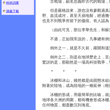
古戰場，顧名思義即古代的戰場，例
科科詞庫
但是嚴格說來，誰也沒有參觀過真正
講義下載
野、血流成河，甚至天崩地裂，經過幾
也見不到戰爭所留下的傷痕。有人認為
（由此可見，那位李華先生，和蘇東
不過，正如我常說的，凡事總有例外
例外之一，就是不久前，羅開和溫寶
例外之二，則是在地球歷史上，至少
驚訝的是，那顯然是一場高科技戰爭，
＊ ＊ ＊
冰棚和冰山，雖然都是由固態水組成
附著於陸地，成為陸地的一種延伸（根
冰棚的形成，用最簡單的比喻，就是
地球各大洲的周圍，都有機會形成冰棚
任何物質，都盡數沉到海底。