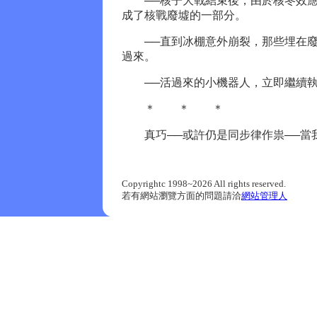
──核子大戰結束後，由於核冬效應
成了核戰廢墟的一部分。
──直到冰棚意外崩裂，那些埋在廢
過來。
──活過來的小機器人，立即繼續執
＊ ＊ ＊
真巧──或許仍是同步律作祟──當
Copyrightc 1998~2026 All rights reserved.
若有網站瀏覽方面的問題請洽
網站管理人