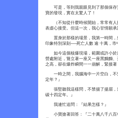
可是，等到我親眼見到了那個保存完
寶的發現，實在太驚人了！
（不知從什麼時候開始，常常有人批
表虛心接受。但這一次，我心甘情願承
置身於那樣的場景，我第一時間，想
印象特別深刻──死亡人數 逾 十萬，
如今這個核爆現場，範圍或許小於廣
營處附近，聳立著一座又一座黑黝黝、
之高，卻在爆炸瞬間一一崩解，緊接著
一時之間，我腦海中一片空白，不知
定年？』
張堅聽我這樣問，不禁揚了揚眉，道
碳十四定年。』
我連忙追問：『結果怎樣？』
小寶搶著回答：『二十萬八千八百年