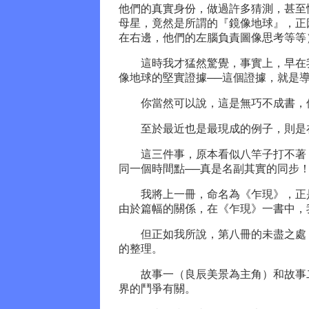
他們的真實身份，做過許多猜測，甚至
母星，竟然是所謂的『鏡像地球』，正
在右邊，他們的左腦負責圖像思考等等
這時我才猛然驚覺，事實上，早在我
像地球的堅實證據──這個證據，就是
你當然可以說，這是無巧不成書，但
至於最近也是最現成的例子，則是在
這三件事，原本看似八竿子打不著，
同一個時間點──真是名副其實的同步
我將上一冊，命名為《乍現》，正是
由於篇幅的關係，在《乍現》一書中，
但正如我所說，第八冊的未盡之處，
的整理。
故事一（良辰美景為主角）和故事二
界的鬥爭有關。