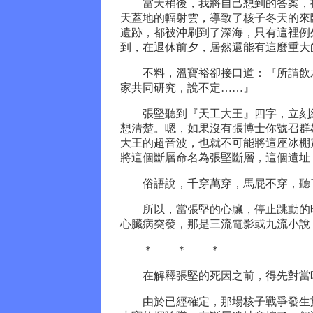
當天稍後，我將自己想到的答案，提
天蓋地的輻射雲，導致了核子冬天的來
遺跡，都被沖刷到了深海，只有這裡例
到，在退休前夕，居然還能有這麼重大
不料，溫寶裕卻接口道：『所謂飲水
家共同研究，說不定……』
張堅聽到『天工大王』四字，立刻繃
想清楚。嗯，如果沒有張博士你號召群
大王的超音波，也就不可能將這座冰棚
將這個斷層命名為張堅斷層，這個遺址
俗語說，千穿萬穿，馬屁不穿，聽了
所以，當張堅的心臟，停止跳動的時
心臟病突發，那是三流電影或九流小說
＊ ＊ ＊
在解釋張堅的死因之前，得先對當時
由於已經確定，那場核子戰爭發生於