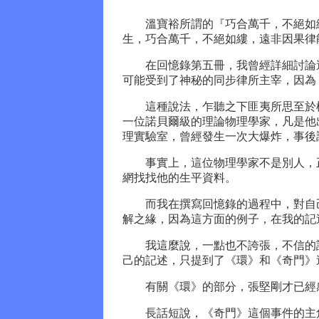
溫寶裕所謂的『巧合萬千，不絕如縷
生，巧合萬千，不絕如縷，遠非因果律
在回憶錄第五冊，我曾經詳細討論過
可能受到了神秘的同步律所主宰，因為
這種說法，乍聽之下匪夷所思至於極
一位諾貝爾級的理論物理學家，凡是他
理實驗室，曾經發生一次大爆炸，事後
事實上，這位物理學家不是別人，正
網找找他的生平資料。
而我在撰寫回憶錄的過程中，對自己
解之緣，因為這方面的例子，在我的記
我這麼說，一點也不誇張，不信的話
己的記述，只提到了《環》和《奇門》
有關《環》的部分，張堅剛才已經感
長話短說，《奇門》這個事件的主角