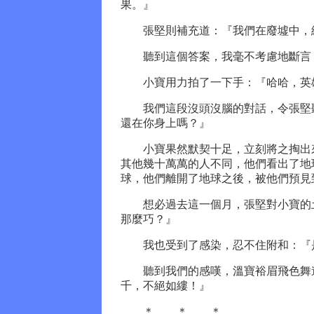
果。』
張堅則補充道：『我們在廢墟中，總
聽到這個答案，我毫不考慮地斷言：
小寶用力拍了一下手：『哈哈，英雄
我們這段沒頭沒腦的對話，令張堅聽
還在你身上嗎？』
小寶果然默契十足，立刻將之掏出來
其他幾十萬萬的人不同，他們看出了地
球，他們離開了地球之後，被他們預見
想必過去這一個月，張堅對小寶的土
那麼巧？』
我也受到了感染，忍不住附和：『是
聽到我們的感嘆，溫寶裕眉飛色舞道
千，不絕如縷！』
＊ ＊ ＊