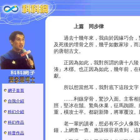
上篇 同步律
過去十幾年來，我由於因緣巧合，對
及死後的埋骨之所，幾乎如數家珍，而
的唐朝古文。
正因為如此，我對所謂的唐十八陵，
湊』木槨。也正因為如此，幾年前，在
獻。
所以想當然耳，我對底下這段文字
網子首頁
……利鏃穿骨，驚沙入面。主客相搏
自我介紹
脛，堅冰在鬚。鷙鳥休巢，征馬踟躕。
科幻介紹
重，橫攻士卒。都尉新降，將軍覆沒。
科幻作品
老一輩的讀者，想必有不少人像我一
鐘，上網查一查。應該很容易查到，這
科普作品