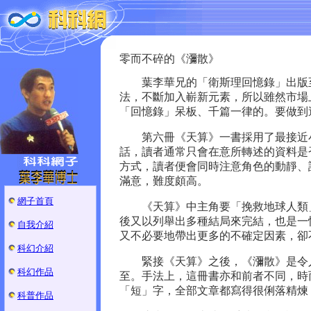
零而不碎的《瀰散》
葉李華兄的「衛斯理回憶錄」出版至
法，不斷加入嶄新元素，所以雖然市場
「回憶錄」呆板、千篇一律的。要做到
第六冊《天算》一書採用了最接近小
話，讀者通常只會在意所轉述的資料是
方式，讀者便會同時注意角色的動靜、
滿意，難度頗高。
網子首頁
《天算》中主角要「挽救地球人類」
後又以列舉出多種結局來完結，也是一
自我介紹
又不必要地帶出更多的不確定因素，卻
科幻介紹
緊接《天算》之後，《瀰散》是令人
科幻作品
至。手法上，這冊書亦和前者不同，時
「短」字，全部文章都寫得很俐落精煉
科普作品