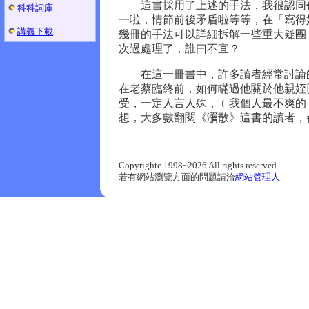
這書採用了上述的手法，我很認同作
科科詞庫
一啦，情節前後矛盾啦等等，在「寫得
講義下載
幾冊的手法可以詳細拆解一些重大疑團
次過處理了，誰曰不宜？
在這一冊書中，許多讀者經常討論的
在老蔡臨終前，如何瞞過他關於他親姪
受，一定人言人殊，﹝我個人最不爽的
想，大多數翻閱《瀰散》這書的讀者，
Copyrightc 1998~2026 All rights reserved.
若有網站瀏覽方面的問題請洽
網站管理人