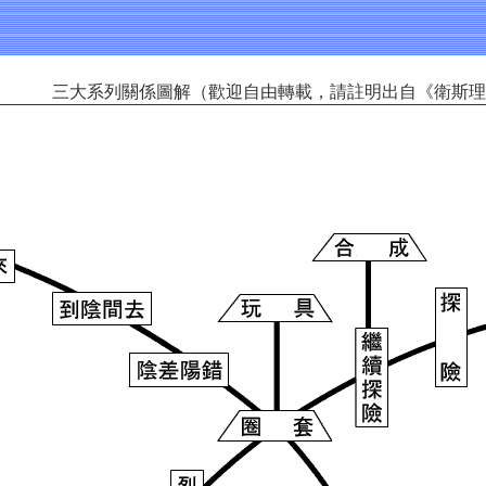
三大系列關係圖解（歡迎自由轉載，請註明出自《衛斯理