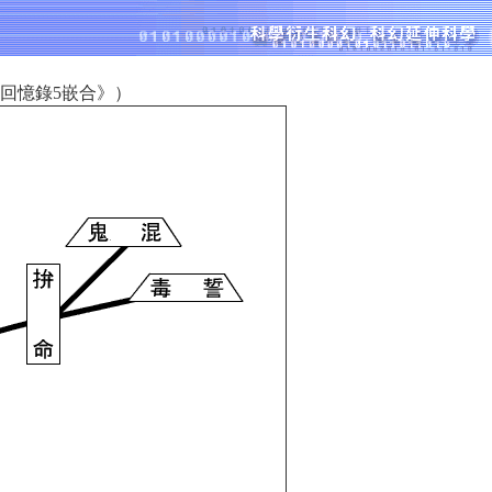
回憶錄5嵌合》）