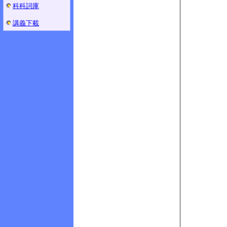
科科詞庫
講義下載