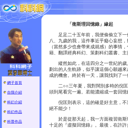
「衛斯理回憶錄」緣起
足足二十五年前，我便偷偷立下一個
八、九歲的我，這件事近乎癡心妄想，
（當然多少也會帶來成就感）的事情，
籍、翻譯經典科幻、策劃科幻叢書、主
縱然如此，在這四分之一世紀的歲月
劃出的人生軌跡，似乎讓這個心願越來
成的機會。終於有一天，讓我找到了一
網子首頁
二○○三年夏，我對闊別多時的倪匡
頭到尾看完一遍。若能濃縮成一套回憶
自我介紹
科幻介紹
倪匡則表示，這的確是好主意，不過
絕不能少！
科幻作品
於是從那天起，我一方面複習衛斯理
科普作品
十足的『虛擬回憶錄』。最後，在許許