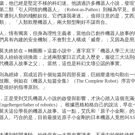
，他已經是堅定不移的科幻迷。他讀過許多機器人小說，發現
e），而第二類「引人同情的機器人」（Robot-as-Pathos）則
常遭到人類的殘酷奴役。它們讓我著迷。」值得注意的是，艾西
類」、「人類欺壓機器人」兩大類型剛好不謀而合。
」情有獨衷，但身為理性主義者，當他自己創作機器人故事的
們具有內建的安全機制，不會對主人構成「威脅」；又因為是用
終於在＜轉圈圈＞這篇小說中，逐字寫下「機器人學三大法則」的內
器人紛紛改頭換面；上述兩類窠臼正式走入歷史，服從三大法則
代機器人故事之父」。當然，這也是科幻文壇公認的事實。
為經緯，寫成近四十個短篇與四部長篇，巨細靡遺地勾勒出一
。例如在《機器人短篇全集》（The Complete Robot
是很好的指導原則。」
正是受到艾氏機器人小說的啟發與影響，才決心踏入這個充滿
Engelberger/father of robotics）。根據恩格柏格
莫夫這位學長的機器人故事。這一點，艾氏和「原子小金剛」的
器人。巧合的是，目前最接近原子小金剛的日本機器人竟然叫AS
遭到時間考驗，始終保有一大群忠實讀者。不過由於個性使然