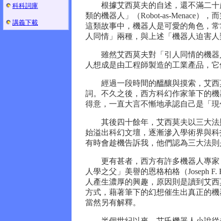
根據艾西莫夫的自述，還不滿二十歲
科科詞庫
類的機器人」（Robot-as-Menac
講義下載
這類故事中，機器人是可愛的角色，常
人同情」兩種，與上述「機器人迫害人
雖然艾西莫夫對「引人同情的機器人
人想成是由工程師製造的工業產品，它
經過一段時間的醞釀與摸索，艾西莫夫
詞。不久之後，西方科幻作家筆下的機
得意，一直大言不慚地承認自己是「現
其後四十餘年，艾西莫夫以三大法則
始溢出科幻文壇，逐漸滲入學術界與科技圈
有時會趁機告訴我，他們認為三大法則
更有甚者，西方有許多機器人專家，
人學之父」美譽的恩格柏格（Joseph F. 
人產生濃厚的興趣，原因則是讀到艾西
方式，藉著筆下的幻想催生出真正的機
當然另有解釋。
半個世紀以來，艾氏機器人小說從未