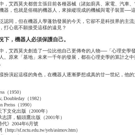
，艾西莫夫都曾主張目前各種器械（諸如廚具、家電、汽車、
機器，也就是俗稱的機器人，來操縱現成的機械與電子裝置──
認同，但在機器人學蓬勃發展的今天，它卻不是科技界的主流
，打心底不願接受這樣的遠見？
況下，機器人必須保護自己。
，艾西莫夫創造了一位比他自己更傳奇的人物──「心理史學發
人。原來「基地」未來一千年的發展，都在心理史學的算計之中
。
扮演起這樣的角色，在機器人逐漸夢想成真的廿一世紀，他的
Press（1950）
ov, Doubleday（1982）
on Preiss（1990）
下文化出版（2000年）
志譯，貓頭鷹出版（2001年）
》2004年6月號
/sf.nctu.edu.tw/yeh/asimov.htm）