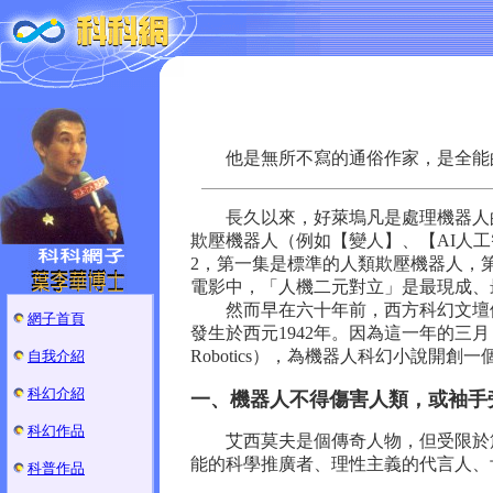
他是無所不寫的通俗作家，是全能的
長久以來，好萊塢凡是處理機器人的
欺壓機器人（例如【變人】、【AI人工智慧】）。
2，第一集是標準的人類欺壓機器人，
電影中，「人機二元對立」是最現成、
然而早在六十年前，西方科幻文壇便
網子首頁
發生於西元1942年。因為這一年的三月，
Robotics），為機器人科幻小說開創一個
自我介紹
科幻介紹
一、機器人不得傷害人類，或袖手
科幻作品
艾西莫夫是個傳奇人物，但受限於篇
能的科學推廣者、理性主義的代言人、
科普作品