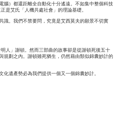
電腦）都還距離全自動化十分遙遠。不如集中整個科技
這正是艾氏「人機共處社會」的理論基礎。
共識。我們不禁要問，究竟是艾西莫夫的願景不切實
明人」謝頓。然而三部曲的故事卻是從謝頓死後五十
與規劃之內。謝頓雖死猶生，仍然藉由類似錦囊妙計的
文化遺產勢必為我們提供一個又一個錦囊妙計。