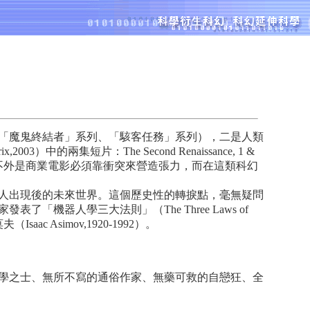
「魔鬼終結者」系列、「駭客任務」系列），二是人類
兩集短片：The Second Renaissance, 1 &
不外是商業電影必須靠衝突來營造張力，而在這類科幻
人出現後的未來世界。這個歷史性的轉捩點，毫無疑問
機器人學三大法則」（The Three Laws of
 Asimov,1920-1992）。
學之士、無所不寫的通俗作家、無藥可救的自戀狂、全