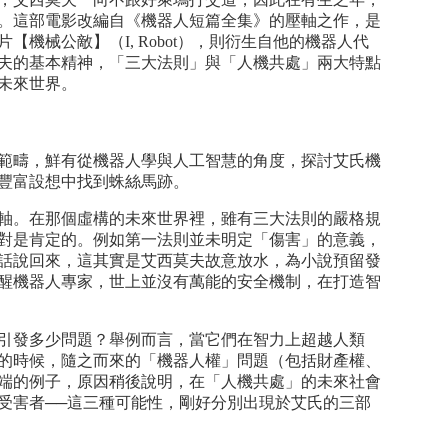
。這部電影改編自《機器人短篇全集》的壓軸之作，是
械公敵】（I, Robot），則衍生自他的機器人代
夫的基本精神，「三大法則」與「人機共處」兩大特點
未來世界。
範疇，鮮有從機器人學與人工智慧的角度，探討艾氏機
豐富設想中找到蛛絲馬跡。
軸。在那個虛構的未來世界裡，雖有三大法則的嚴格規
對是肯定的。例如第一法則並未明定「傷害」的意義，
話說回來，這其實是艾西莫夫故意放水，為小說預留發
醒機器人專家，世上並沒有萬能的安全機制，在打造智
引發多少問題？舉例而言，當它們在智力上超越人類
的時候，隨之而來的「機器人權」問題（包括財產權、
端的例子，原因稍後說明，在「人機共處」的未來社會
受害者──這三種可能性，剛好分別出現於艾氏的三部