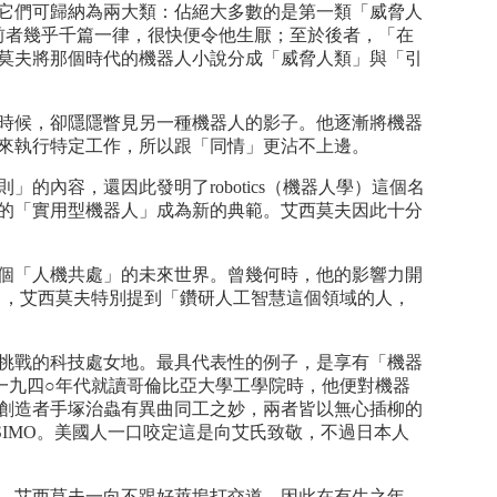
它們可歸納為兩大類：佔絕大多數的是第一類「威脅人
極為罕見。前者幾乎千篇一律，很快便令他生厭；至於後者，「在
莫夫將那個時代的機器人小說分成「威脅人類」與「引
時候，卻隱隱瞥見另一種機器人的影子。他逐漸將機器
來執行特定工作，所以跟「同情」更沾不上邊。
容，還因此發明了robotics（機器人學）這個名
的「實用型機器人」成為新的典範。艾西莫夫因此十分
個「人機共處」的未來世界。曾幾何時，他的影響力開
）序言中，艾西莫夫特別提到「鑽研人工智慧這個領域的人，
挑戰的科技處女地。最具代表性的例子，是享有「機器
自己的說法，早在一九四○年代就讀哥倫比亞大學工學院時，他便對機器
創造者手塚治蟲有異曲同工之妙，兩者皆以無心插柳的
IMO。美國人一口咬定這是向艾氏致敬，不過日本人
，艾西莫夫一向不跟好萊塢打交道，因此在有生之年，