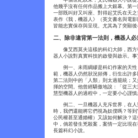
他幾乎沒有任何作品搬上大銀幕。第一
一部既叫好又叫座、對得起艾氏在天之靈
表作《我，機器人》（英文書名與電影
皆能忠實保存與呈現。尤其為了突顯後
二、除非違背第一法則，機器人必
像艾西莫夫這樣的科幻大師，西方學
器人小說對真實科技的啟發與啟示。事
例一、未雨綢繆是科幻作家的天性，
範，機器人仍然狀況頻傳，衍生出許多
第二法則中的「人類」則太過籠統；又
揮的空間。他曾經驕傲地說：「從三大
慧型機器人的過程中，一定要小心謹慎
例二、一旦機器人充斥世界，在人類
時，我們還能將它們視為奴僕嗎？等到
公民權甚至通婚權）又該如何解決？這
中，倘若發生兇殺案，案情一定比現在
長篇科幻小說。