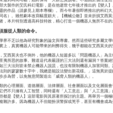
部大製作的艾氏科幻電影，是在他逝世七年後才推出的【變人】
的作品（請參見上期本專欄）。而今年暑假即將推出的科幻大片【機
同名）。雖然劇本改寫幅度頗大，【機械公敵】並未折損艾西莫
者，本片特別透過高科技特效，精心打造一個機器人無所不在的
須服從人類的命令。
界不乏以他為研究對象的論文與專書。然而這些研究多屬文學
實上，真實機器人可能帶來的利弊得失，幾乎都能在艾西莫夫的
艾西莫夫也不例外，他的機器人短篇多以「問題機器人」為主
匪夷所思的故事。難道這代表嚴謹的三大法則還有漏洞？答案絕
如三大法則皆未禁止機器人說謊，也沒有限制機器人加害同類。
法則的寥寥數十字中，我總是能設法變出新花樣。」這無異於提
步步為營，以免無意間製造出「威脅人類的機器人」。
的心理層面、道德層面、法律層面、社會層面以及文化層面會
它們不只擁有人工智慧，同時還有「人工意志」與「人工意識」
些都是【變人】這部電影與其原著所探討的主題。再舉另一個極
複雜許多。因為機器人不但能扮演警探或兇手，甚至有機會成為