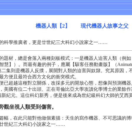
機器人類【2】 現代機器人故事之父
科學推廣者，更是廿世紀三大科幻小說家之一……
題材，總是會落入兩種刻板模式：一是機器人迫害人類（例如
而最有趣的例子，應屬【駭客任務動畫版】（Animatrix,2003）中的
第二集則是機器人反撲，展開對人類的迫害與奴隸。究其原因，
最方便且最符合西方文化的衝突模式。
已超越這種對立關係，改採多元的開放心態，想像與預測機器
美國有位二十出頭、正在哥倫比亞大學攻讀化學博士的業餘作家發表了「
新紀元。這位科幻新秀，便是後來成為世紀級科幻大師的艾西莫夫（Isaac
旁觀坐視人類受到傷害。
幅，在此只能對他做個素描：天生的寫作機器、不可思議的博
廿世紀三大科幻小說家之一……