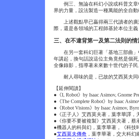
例三、無論在科幻小說或科普文章中
界的力量，設法製造一種萬能的全自動
上述觀點早已贏得兩三代讀者的廣泛
際，還是各領域的工程師基於本位主義
三、在不違背第一及第二法則的情
在另一套科幻巨著「基地三部曲」中
年講起，換句話說這位主角竟然是個死
全像錄影，指導著未來數十世代的子民
耐人尋味的是，已故的艾西莫夫同樣
【延伸閱讀】
●《I, Robot》by Isaac Asimov, Gnome 
●《The Complete Robot》by Isaac Asim
●《Robot Visions》by Isaac Asimov, Byr
●《正子人》艾西莫夫著，葉李華譯，天
●《你要不要被複製》艾西莫夫著，蔡承
●機器人的科與幻，葉李華著，《科技時代
●
艾西莫夫傳奇
，葉李華著，交大科幻網（http:/