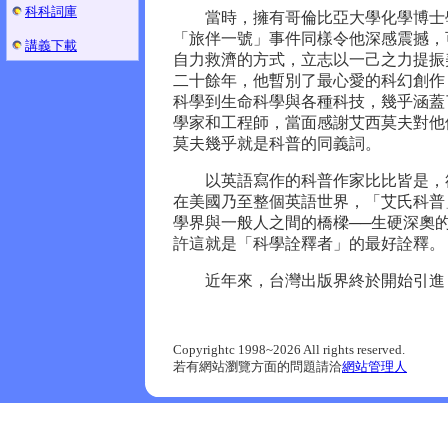
科科詞庫
當時，擁有哥倫比亞大學化學博士學
「旅伴一號」事件同樣令他深感震撼，
講義下載
自力救濟的方式，立志以一己之力提振
二十餘年，他暫別了最心愛的科幻創作
科學到生命科學與各種科技，幾乎涵蓋
學家和工程師，當面感謝艾西莫夫對他們
莫夫幾乎就是科普的同義詞。
以英語寫作的科普作家比比皆是，卻
在美國乃至整個英語世界，「艾氏科普
學界與一般人之間的橋樑──生硬深奧
許這就是「科學詮釋者」的最好詮釋。
近年來，台灣出版界終於開始引進「
Copyrightc 1998~2026 All rights reserved.
若有網站瀏覽方面的問題請洽
網站管理人