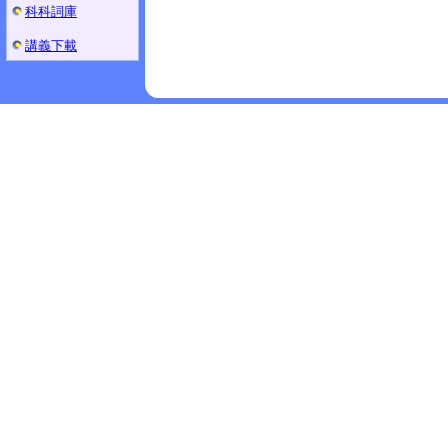
科科詞庫
講義下載