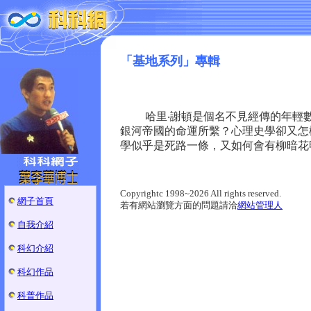
「基地系列」專輯
哈里‧謝頓是個名不見經傳的年輕數
銀河帝國的命運所繫？心理史學卻又怎
學似乎是死路一條，又如何會有柳暗花
Copyrightc 1998~2026 All rights reserved.
網子首頁
若有網站瀏覽方面的問題請洽
網站管理人
自我介紹
科幻介紹
科幻作品
科普作品