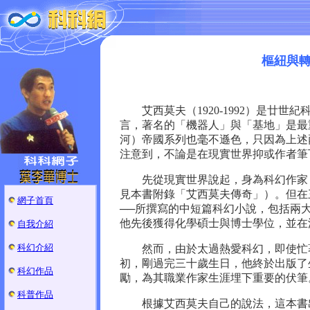
樞紐與轉
艾西莫夫（1920-1992）是廿世
言，著名的「機器人」與「基地」是最
河）帝國系列也毫不遜色，只因為上述
注意到，不論是在現實世界抑或作者筆
先從現實世界說起，身為科幻作家，
見本書附錄「艾西莫夫傳奇」）。但在
網子首頁
──所撰寫的中短篇科幻小說，包括兩
他先後獲得化學碩士與博士學位，並在
自我介紹
科幻介紹
然而，由於太過熱愛科幻，即使忙著
初，剛過完三十歲生日，他終於出版了
科幻作品
勵，為其職業作家生涯埋下重要的伏筆
科普作品
根據艾西莫夫自己的說法，這本書出