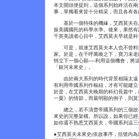
本文開頭便提到，這個系列始終活在兩
事，單獨看來皆十分精采，而且各有各
基於一個特殊的機緣，艾西莫夫在成
振美國國民的科學水準。後來，果然有
千英美讀者心目中，艾西莫夫早就是科
可是，就連艾西莫夫本人也不曾料到
家。於是，在千呼萬喚之下，寶刀未老
悄立下一個心願──利用這個機會，將
「銀河未來史」。
由於兩大系列的時代背景相隔太遠（
有利用帝國系列作樞紐，才有可能建立
於是，在艾西莫夫晚期的科幻長篇中，
一粟》的情節，而最明顯的例子，則莫
總之，若不清楚帝國系列的三個故事
來史的完整架構。所以說，如果你已經
如你還不熟悉艾西莫夫，帝國系列這三
●艾西莫夫未來史(依故事序，括號內為