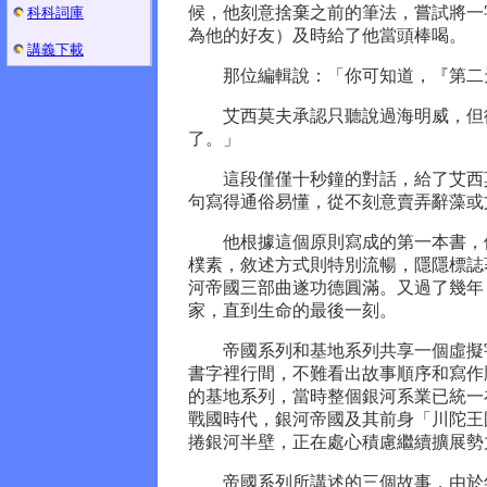
候，他刻意捨棄之前的筆法，嘗試將一
科科詞庫
為他的好友）及時給了他當頭棒喝。
講義下載
那位編輯說：「你可知道，『第二天
艾西莫夫承認只聽說過海明威，但從
了。」
這段僅僅十秒鐘的對話，給了艾西莫
句寫得通俗易懂，從不刻意賣弄辭藻或
他根據這個原則寫成的第一本書，便
樸素，敘述方式則特別流暢，隱隱標誌
河帝國三部曲遂功德圓滿。又過了幾年
家，直到生命的最後一刻。
帝國系列和基地系列共享一個虛擬宇
書字裡行間，不難看出故事順序和寫作
的基地系列，當時整個銀河系業已統一
戰國時代，銀河帝國及其前身「川陀王
捲銀河半壁，正在處心積慮繼續擴展勢
帝國系列所講述的三個故事，由於年