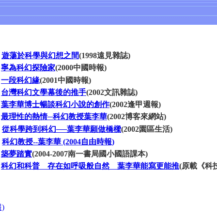
遊蕩於科學與幻想之間
(1998遠見雜誌)
寧為科幻探險家
(2000中國時報)
一段科幻緣
(2001中國時報)
台灣科幻文學幕後的推手
(2002文訊雜誌)
葉李華博士暢談科幻小說的創作
(2002逢甲週報)
最理性的熱情─科幻教授葉李華
(2002博客來網站)
從科學跨到科幻──葉李華願做橋樑
(2002園區生活)
科幻教授--葉李華 (2004自由時報)
築夢踏實
(2004-2007南一書局國小國語課本)
科幻和科普 存在如呼吸般自然 葉李華能寫更能推
(原載《科技
)