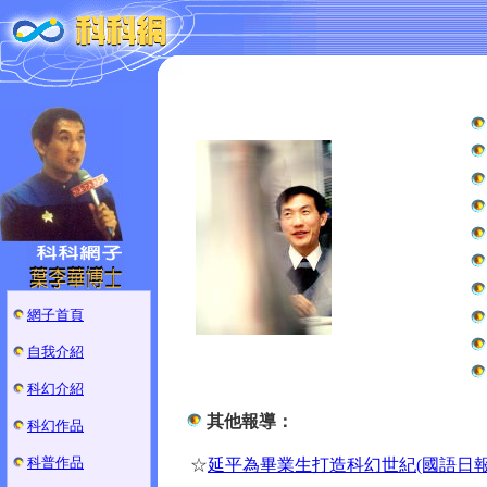
網子首頁
自我介紹
科幻介紹
其他報導：
科幻作品
科普作品
☆
延平為畢業生打造科幻世紀(國語日報