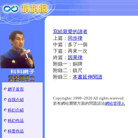
寫給親愛的讀者
上篇：
同步律
中篇：多了一個
下篇：再來一次
終篇：
因果律
附錄一：銅牌
附錄二：鎮尺
附錄三：
本書延伸閱讀
網子首頁
Copyrightc 1998~2026 All rights reserved.
自我介紹
若有網站瀏覽方面的問題請洽
網站管理人
科幻介紹
科幻作品
科普作品