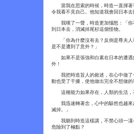
當我在思索的時候，時造一直揮著手
令我看不見自己。他知道我會回日本去
我嘆了一聲，時造更加惱怒：「你不
到日本去，消滅掉尾杉這個怪物。
「你為什麼沒有去？反倒是尊夫人和
是不是遭到了意外？」
如果不是張強和白素在日本的遭遇如
外！
我把時造旨人的敘述，在心中做了一
動也受了干擾，使他做出完全不想做的
這種能力如果存在，人類的生活，
我迅速轉著念，心中的駭然也越來越
滅掉。」
我聽到時造這樣講，不禁心頭一凜─
危險到了極點？