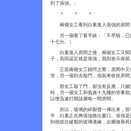
到了張強。」
＊ ＊ ＊
兩個女工看到白素進入張強的房間，
另一個看了看手錶：「不早啦，已經
十七分。）
白素進入房間之後，兩個女工又閒談
子，高田認定就是張強，我則表示保留
正當兩個女工錯愕之際，房間中又傳
管，另一個則去敲門，假裝來收拾房間
那女工敲了門，卻沒有反應，只聽到
時，另一個女工和負責十九樓的管事急
以便迅速打開該層每一間房間。
所以，玻璃的碎裂聲一傳出來，管事
半，白素正在將張強推出窗口。張強是
到他抓住破裂的玻璃邊緣，企圖做垂死