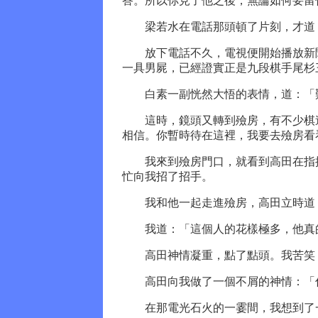
答。所以你見了他之後，無論如何要留
梁若水在電話那頭頓了片刻，才道：
放下電話不久，電視便開始播放新聞
一具男屍，已經證實正是九段棋手尾杉
白素一副恍然大悟的表情，道：「難
這時，鏡頭又轉到殮房，有不少棋迷
相信。你暫時待在這裡，我要去殮房看
我來到殮房門口，就看到高田在指揮
忙向我招了招手。
我和他一起走進殮房，高田立時道
我道：「這個人的花樣極多，他真
高田神情凝重，點了點頭。我苦笑：
高田向我做了一個不屑的神情：「你
在那電光石火的一霎間，我想到了