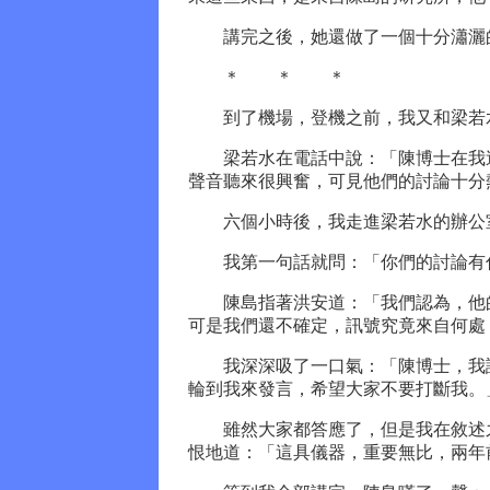
講完之後，她還做了一個十分瀟灑的
＊ ＊ ＊
到了機場，登機之前，我又和梁若
梁若水在電話中說：「陳博士在我這
聲音聽來很興奮，可見他們的討論十分
六個小時後，我走進梁若水的辦公室
我第一句話就問：「你們的討論有
陳島指著洪安道：「我們認為，他的
可是我們還不確定，訊號究竟來自何處
我深深吸了一口氣：「陳博士，我認
輪到我來發言，希望大家不要打斷我。
雖然大家都答應了，但是我在敘述之
恨地道：「這具儀器，重要無比，兩年