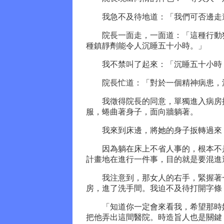
我急不及待地道：「我們可否邊走邊
院長一面走，一面道：「這種行動狂
種鎮靜劑能令人沉睡五十小時。」
我不禁叫了起來：「沉睡五十小時
院長忙道：「對於一個精神病患，沉
我徵得院長的同意，單獨進入病房探
服，蜷曲著身子，面向牆躺著。
我來到床邊，將她的身子扳轉過來，
因為躺在床上不省人事的，根本不是
計畫地在進行一件事，目的就是要混進
我注意到，那女人的右手，緊握著一
房，進了洗手間。我迫不及待打開字條
「知道你一定會來看我，希望那時她
把他弄出這間醫院。時造旨人也是關鍵