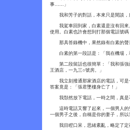
事……」
我和芳子的對話，本來只是閒談，所
我駕車回到家，白素還是沒有回來。
使用。白素也許會想到打那個電話號碼
那具答錄機中，果然錄有白素的聲音
白素的第一段話是：「我在機場，和
第二段留話也很簡單：「我和張強已
王酒店，一九三○號房。」
我立刻撥通那家酒店的電話，可是一
答案竟是：「張君墜樓身亡了！」
我頹然放下電話，一時之間，真是
這時電話又響了起來，一個男人的聲
一個男子之後，自稱是你的妻子，所以
我目瞪口呆，思緒紊亂，略定了定神