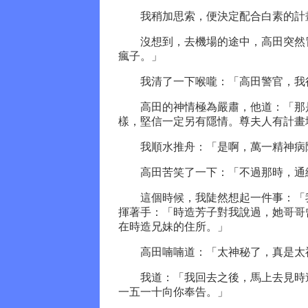
我稍加思索，便決定配合白素的計畫
沒想到，去機場的途中，高田突然冒
瘋子。」
我清了一下喉嚨：「高田警官，我很
高田的神情極為嚴肅，他道：「那是
樣，堅信一定另有隱情。尊夫人有計畫
我順水推舟：「是啊，萬一精神病院
高田苦笑了一下：「不過那時，通緝
這個時候，我陡然想起一件事：「我
揮著手：「時造芳子對我說過，她哥哥
在時造兄妹的住所。」
高田喃喃道：「太神秘了，真是太
我道：「我回去之後，馬上去見時造
一五一十向你奉告。」