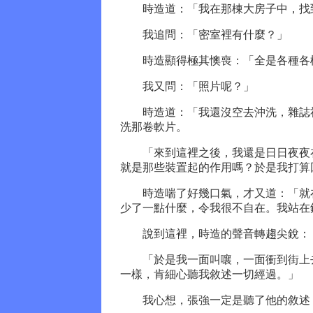
時造道：「我在那棟大房子中，找
我追問：「密室裡有什麼？」
時造顯得極其懊喪：「全是各種各樣
我又問：「照片呢？」
時造道：「我還沒空去沖洗，雜誌社
洗那卷軟片。
「來到這裡之後，我還是日日夜夜在
就是那些裝置起的作用嗎？於是我打算
時造喘了好幾口氣，才又道：「就在
少了一點什麼，令我很不自在。我站在
說到這裡，時造的聲音轉趨尖銳：「
「於是我一面叫嚷，一面衝到街上去
一樣，肯細心聽我敘述一切經過。」
我心想，張強一定是聽了他的敘述，