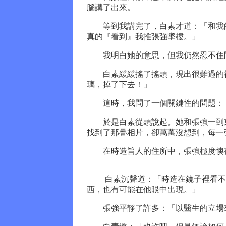
腦講了出來。
等到我講完了，白素才道：「和我的
真的『看到』我推張強墜樓。」
我明白她的意思，但我仍然忍不住問
白素緩緩搖了搖頭，現出很難過的神
璃，掉了下去！」
這時，我問了一個關鍵性的問題：「
於是白素從頭說起。她和張強一到東
找到了那疊相片，卻萬萬沒想到，每一
在時造旨人的住所中，張強極度懊喪
白素沉聲道：「時造在鏡子裡看不到
西，也有可能在他眼中出現。」
張強平靜了許多：「以醫生的立場來