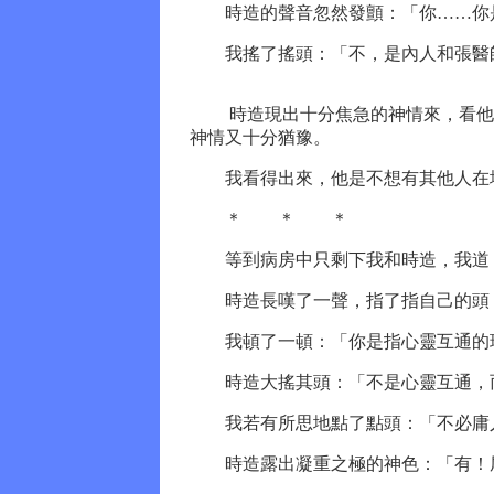
時造的聲音忽然發顫：「你……你是
我搖了搖頭：「不，是內人和張醫師
時造現出十分焦急的神情來，看他那
神情又十分猶豫。
我看得出來，他是不想有其他人在場
＊ ＊ ＊
等到病房中只剩下我和時造，我道：
時造長嘆了一聲，指了指自己的頭：
我頓了一頓：「你是指心靈互通的
時造大搖其頭：「不是心靈互通，而
我若有所思地點了點頭：「不必庸人
時造露出凝重之極的神色：「有！