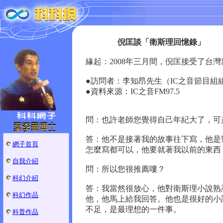
倪匡談「衛斯理回憶錄」
緣起：2008年三月間，倪匡接受了台
●訪問者：李知昂先生（IC之音節目
●資料來源：IC之音FM97.5
問：也許老師您覺得自己年紀大了，可
答：他不是接著我的故事往下寫，他是
網子首頁
怎麼寫都可以，他要就著我以前的東西
自我介紹
問：所以您很推薦嘍？
科幻介紹
答：我當然很放心，他對衛斯理小說熟
科幻作品
他，他馬上給我回答。他也是很好的小
不足，是最理想的一件事。
科普作品