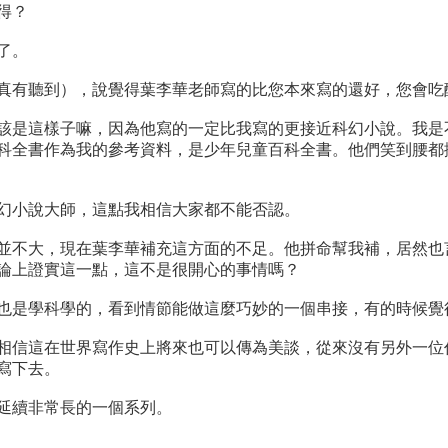
得？
了。
真有聽到），說覺得葉李華老師寫的比您本來寫的還好，您會吃
該是這樣子嘛，因為他寫的一定比我寫的更接近科幻小說。我是
科全書作為我的參考資料，是少年兒童百科全書。他們笑到腰都
幻小說大師，這點我相信大家都不能否認。
並不大，現在葉李華補充這方面的不足。他拼命幫我補，居然也
論上證實這一點，這不是很開心的事情嗎？
也是學科學的，看到情節能做這麼巧妙的一個串接，有的時候覺
相信這在世界寫作史上將來也可以傳為美談，從來沒有另外一位
寫下去。
延續非常長的一個系列。