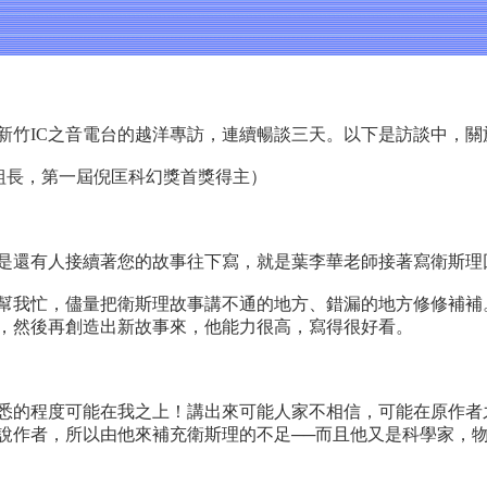
灣新竹IC之音電台的越洋專訪，連續暢談三天。以下是訪談中，
組組長，第一屆倪匡科幻獎首獎得主）
是還有人接續著您的故事往下寫，就是葉李華老師接著寫衛斯理
幫我忙，儘量把衛斯理故事講不通的地方、錯漏的地方修修補補
，然後再創造出新故事來，他能力很高，寫得很好看。
悉的程度可能在我之上！講出來可能人家不相信，可能在原作者
說作者，所以由他來補充衛斯理的不足──而且他又是科學家，物