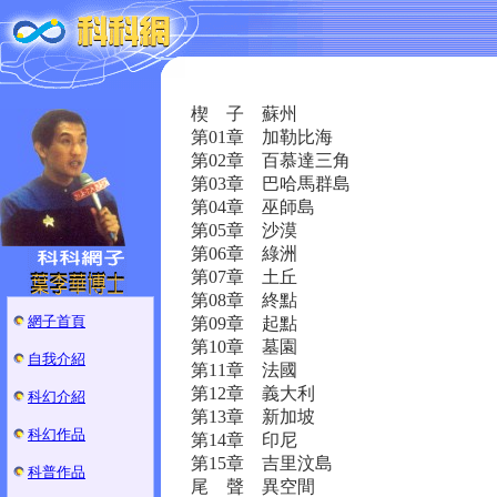
楔 子 蘇州
第01章 加勒比海
第02章 百慕達三角
第03章 巴哈馬群島
第04章 巫師島
第05章 沙漠
第06章 綠洲
第07章 土丘
第08章 終點
網子首頁
第09章 起點
第10章 墓園
自我介紹
第11章 法國
第12章 義大利
科幻介紹
第13章 新加坡
科幻作品
第14章 印尼
第15章 吉里汶島
科普作品
尾 聲 異空間