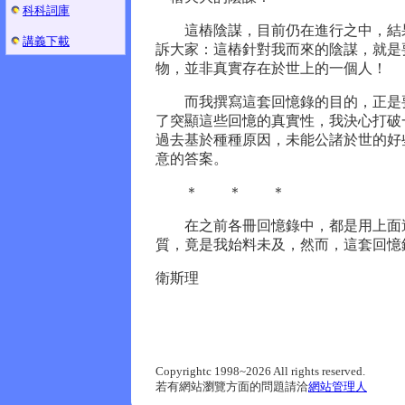
科科詞庫
這樁陰謀，目前仍在進行之中，結果
講義下載
訴大家：這樁針對我而來的陰謀，就是
物，並非真實存在於世上的一個人！
而我撰寫這套回憶錄的目的，正是要
了突顯這些回憶的真實性，我決心打破
過去基於種種原因，未能公諸於世的好
意的答案。
＊ ＊ ＊
在之前各冊回憶錄中，都是用上面這
質，竟是我始料未及，然而，這套回憶
衛斯理
Copyrightc 1998~2026 All rights reserved.
若有網站瀏覽方面的問題請洽
網站管理人