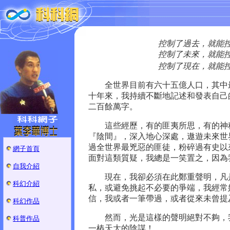
控制了過去，就能
控制了未來，就能
控制了現在，就能控
全世界目前有六十五億人口，其中最
十年來，我持續不斷地記述和發表自己
二百餘萬字。
這些經歷，有的匪夷所思，有的神秘
『陰間』，深入地心深處，遨遊未來世
過全世界最兇惡的匪徒，粉碎過有史以
網子首頁
面對這類質疑，我總是一笑置之，因為
自我介紹
現在，我卻必須在此鄭重聲明，凡是
科幻介紹
私，或避免挑起不必要的爭端，我經常
信，我或者一筆帶過，或者從來未曾提
科幻作品
然而，光是這樣的聲明絕對不夠，我
科普作品
一樁天大的陰謀！