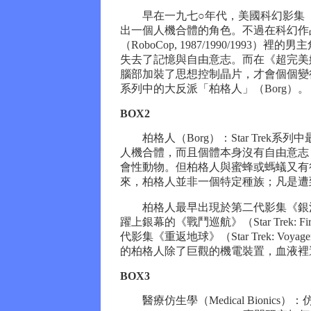
早在一九七○年代，美國科幻影集《無敵金剛009》
出一個人機合體的角色。不過在科幻作
（RoboCop, 1987/1990/1
失去了記憶與自由意志。而在《超完美嬌妻》（T
腦部加裝了思想控制晶片，才會個個變得「
系列中的大反派「柏格人」（Borg）。
BOX2
柏格人（Borg）：Star Trek系
人機合體，而且個體本身沒有自由意志
會性動物。但柏格人與蜜蜂或螞蟻又有
來，柏格人並非一個特定種族；凡是遭
柏格人最早出現於第二代影集《銀河飛龍》（Star 
躍上銀幕的《戰鬥巡航》（Star Trek: 
代影集《重返地球》（Star Trek: Vo
的柏格人除了巨觀的機電裝置，血液裡
BOX3
醫療仿生學（Medical Bionics