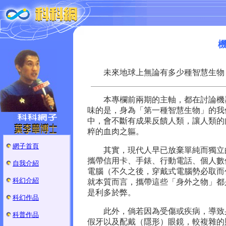
未來地球上無論有多少種智慧生物，
本專欄前兩期的主軸，都在討論機器
味的是，身為「第一種智慧生物」的我
中，會不斷有成果反饋人類，讓人類的
粹的血肉之軀。
網子首頁
其實，現代人早已放棄單純而獨立的
攜帶信用卡、手錶、行動電話、個人數
自我介紹
電腦（不久之後，穿戴式電腦勢必取而
科幻介紹
就本質而言，攜帶這些「身外之物」都
是利多於弊。
科幻作品
此外，倘若因為受傷或疾病，導致身
科普作品
假牙以及配戴（隱形）眼鏡，較複雜的