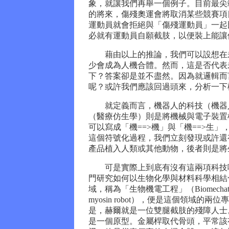
象，就讓我們再舉一個例子。目前最尖
的將來，傷殘奧運會將取消某些競賽項
運動員就會拒絕與「傷殘運動員」一起
必就有運動員自願截肢，以便裝上能讓
藉由以上的推論，我們可以設想在未
少會成為人機合體。然而，這是否代表
下？答案卻是並不盡然。因為就邏輯而
呢？或許我們應該回過頭來，分析一下
就定義而言，機器人的科技（機器人
（醫療仿生學）則是將機械與電子裝置
可以寫成「機==>機」與「機==>生
這個符號化過程，我們立刻發現或許還有
產品植入人類或其他動物，後者則是將
可是實際上到底有沒有這兩項科技呢？當然有
門研究如何以生物化學與材料科學相結
域，稱為「生物機電工程」（Biomecha
myosin robot），便是這個領域的兩位專
是，赫爾就是一位雙腿截肢的殘障人士
是一個原型。金屬桿取代骨頭，平常該