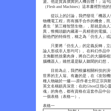
盪。他是貨真價實的人機合體！」這句話是
（Flesh and Machines）這
從以上的討論，我們發現「機器人學
物機電工程」而有攜手合作的機會，而
產生「第三種智慧生物」，那就是由人
異，惟獨頭顱內藏著一具精密的電腦。廣
顯他們的特殊性，稱之為「仿生人」或
只要將「仿生人」的定義反轉，立刻
論人形或非人形均可）。在科幻作品中
主角斷然捨棄肉身，將自己的大腦移植
腦機器人」雖然還是駭人聽聞的幻想，
目前為止，我們根據相關科技的演化
世界的主人翁。有趣的是，在《攻殼機動隊》（
種人物融於一爐──原作者士郎正宗與
英文名稱頗具深意：在此Ghost泛指心
魂」的角色，都有資格在這套作品中佔
一個表格（表格一）。
表格一