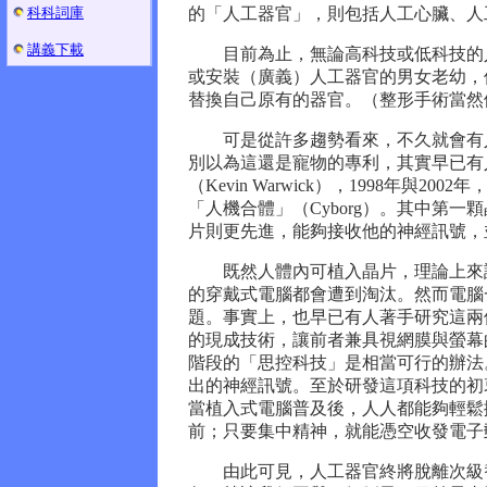
科科詞庫
的「人工器官」，則包括人工心臟、人
講義下載
目前為止，無論高科技或低科技的人
或安裝（廣義）人工器官的男女老幼，
替換自己原有的器官。（整形手術當然
可是從許多趨勢看來，不久就會有人
別以為這還是寵物的專利，其實早已有
（Kevin Warwick），1998年
「人機合體」（Cyborg）。其中第
片則更先進，能夠接收他的神經訊號，
既然人體內可植入晶片，理論上來說
的穿戴式電腦都會遭到淘汰。然而電腦
題。事實上，也早已有人著手研究這兩
的現成技術，讓前者兼具視網膜與螢幕
階段的「思控科技」是相當可行的辦法
出的神經訊號。至於研發這項科技的初
當植入式電腦普及後，人人都能夠輕鬆
前；只要集中精神，就能憑空收發電子
由此可見，人工器官終將脫離次級替