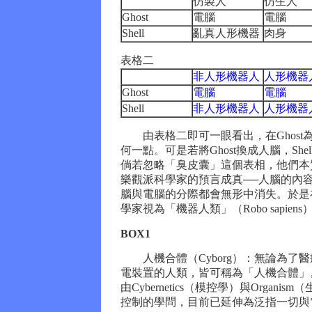
仿製人
仿生人
Ghost
電腦
電腦
Shell
亂真人形機器
肉身
表格二
非人形機器人
人形機器
Ghost
電腦
電腦
Shell
非人形機器人
人形機器
由表格二即可一眼看出，在Ghost為
何一點。可是若將Ghost換成人腦，S
倘若忽略「臭皮囊」這個表相，他們本
樂觀派科學家的預言成真──人腦的內
腦與電腦的分際都會無形中消失。於是
學家視為「機器人類」（Robo sapie
BOX1
人機合體（Cyborg）：無論為了
電裝置的人類，皆可稱為「人機合體」。
由Cybernetics（模控學）與Organ
控制的學問，目前已延伸為泛指一切與