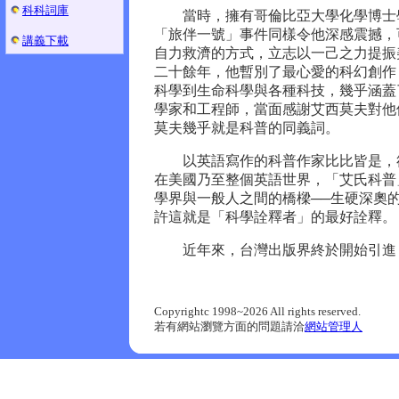
科科詞庫
當時，擁有哥倫比亞大學化學博士學
「旅伴一號」事件同樣令他深感震撼，
講義下載
自力救濟的方式，立志以一己之力提振
二十餘年，他暫別了最心愛的科幻創作
科學到生命科學與各種科技，幾乎涵蓋
學家和工程師，當面感謝艾西莫夫對他們
莫夫幾乎就是科普的同義詞。
以英語寫作的科普作家比比皆是，卻
在美國乃至整個英語世界，「艾氏科普
學界與一般人之間的橋樑──生硬深奧
許這就是「科學詮釋者」的最好詮釋。
近年來，台灣出版界終於開始引進「
Copyrightc 1998~2026 All rights reserved.
若有網站瀏覽方面的問題請洽
網站管理人