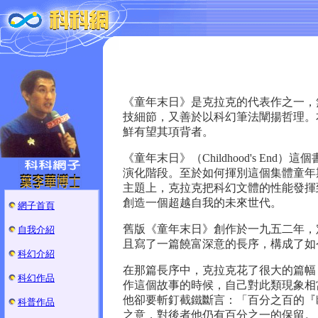
《童年末日》是克拉克的代表作之一，
技細節，又善於以科幻筆法闡揚哲理。
鮮有望其項背者。
《童年末日》（Childhood's E
演化階段。至於如何揮別這個集體童年
主題上，克拉克把科幻文體的性能發揮
創造一個超越自我的未來世代。
網子首頁
舊版《童年末日》創作於一九五二年，
自我介紹
且寫了一篇饒富深意的長序，構成了如
科幻介紹
在那篇長序中，克拉克花了很大的篇幅
科幻作品
作這個故事的時候，自己對此類現象相
他卻要斬釘截鐵斷言：「百分之百的『
科普作品
之意，對後者他仍有百分之一的保留。