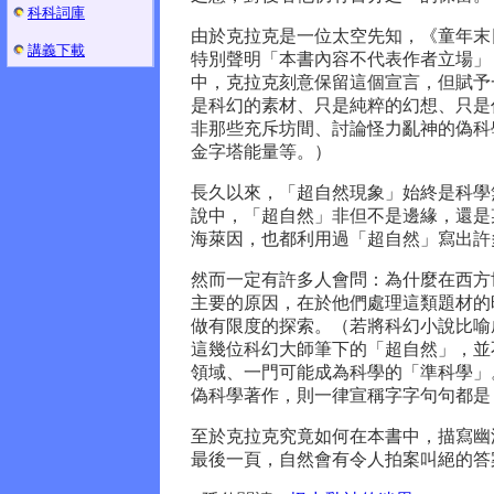
科科詞庫
由於克拉克是一位太空先知，《童年末
講義下載
特別聲明「本書內容不代表作者立場」
中，克拉克刻意保留這個宣言，但賦予
是科幻的素材、只是純粹的幻想、只是
非那些充斥坊間、討論怪力亂神的偽科
金字塔能量等。）
長久以來，「超自然現象」始終是科學
說中，「超自然」非但不是邊緣，還是
海萊因，也都利用過「超自然」寫出許
然而一定有許多人會問：為什麼在西方
主要的原因，在於他們處理這類題材的
做有限度的探索。（若將科幻小說比喻
這幾位科幻大師筆下的「超自然」，並
領域、一門可能成為科學的「準科學」
偽科學著作，則一律宣稱字字句句都是
至於克拉克究竟如何在本書中，描寫幽
最後一頁，自然會有令人拍案叫絕的答